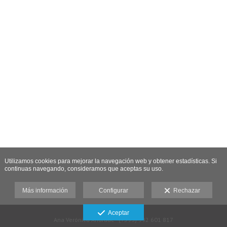
Utilizamos cookies para mejorar la navegación web y obtener estadísticas. Si
continuas navegando, consideramos que aceptas su uso.
Más información
Configurar
Rechazar
Aceptar
Ana Verónica Andrade - (+593) 992 601 817